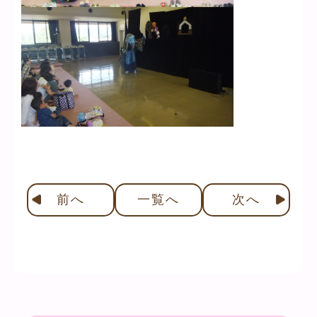
前
へ
一覧へ
次
へ