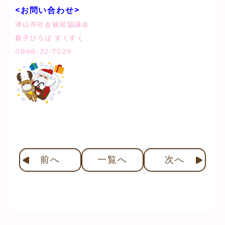
<お問い合わせ>
津山市社会福祉協議会
親子ひろば すくすく
0868-32-7029
前
へ
一覧へ
次
へ