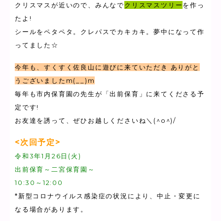
クリスマスが近いので、みんなで
クリスマスツリー
を作っ
たよ!
シールをペタペタ。クレパスでカキカキ。夢中になって作
ってました☆
今年も、すくすく佐良山に遊びに来ていただき ありがと
うございましたm(__)m
毎年も市内保育園の先生が「出前保育」に来てくださる予
定です!
お友達を誘って、ぜひお越しくださいね＼(^o^)/
<次回予定>
令和3年1月26日(火)
出前保育～二宮保育園～
10:30～12:00
*新型コロナウイルス感染症の状況により、中止・変更に
なる場合があります。