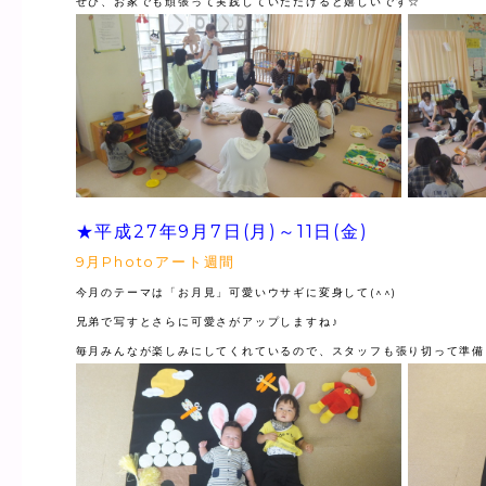
ぜひ、お家でも頑張って実践していただけると嬉しいです☆
★平成27年9月7日(月)～11日(金)
9月Photoアート週間
今月のテーマは「お月見」可愛いウサギに変身して(^^)
兄弟で写すとさらに可愛さがアップしますね♪
毎月みんなが楽しみにしてくれているので、スタッフも張り切って準備して