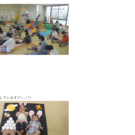
います(*^_^*)