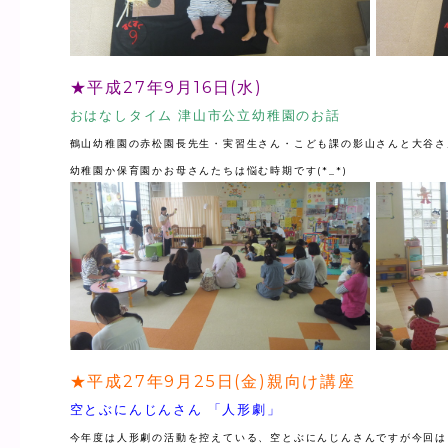
★平成27年9月16日(水)
おはなしタイム 津山市公立幼稚園のお話
鶴山幼稚園の赤松園長先生・実習生さん・こども課の影山さんと大谷さ
幼稚園か保育園かお母さんたちは悩む時期です(*_*)
★平成27年9月25日(金)親向け講座
空とぶにんじんさん 「人形劇」
今年度は人形劇の活動を控えている、空とぶにんじんさんですが今回は(