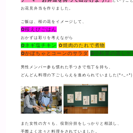
というこ
お花見弁当を作りました。
ご飯は、桜の花をイメージして、
✿桜えびごはん
おかずは彩りを考えながら
✿ネギ塩チキン
✿焼肉のたれで煮物
✿かぼちゃとコーンのサラダ
✿小松菜の蒸しケ
男性メンバー参も慣れた手つきで包丁を持ち、
どんどん料理の下ごしらえを進められていました(*^_^*)
また女性の方々も、役割分担をしっかりと相談し、
手際よく次々と料理をされていました。