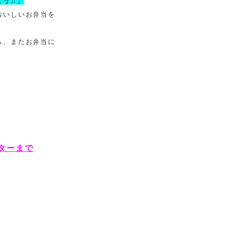
よう♫」
おいしいお弁当を
ら、またお弁当に
ターまで