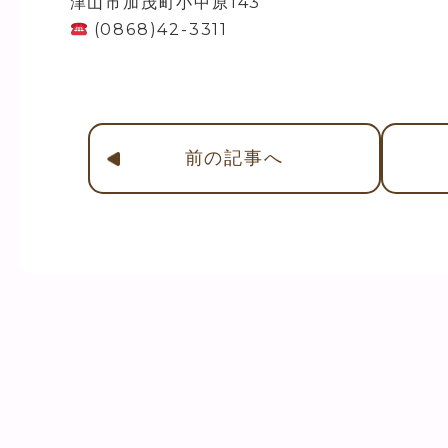
津山市加茂町小中原143
(0868)42-3311
前
の記事
へ