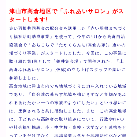
津山市高倉地区で「ふれあいサロン」がス
タートします!
赤い羽根共同募金の配分金を活用した「赤い羽根まちづく
り福祉活動助成事業」を使って、今年の4月から高倉自治
協議会で「あちこちで『たかくらんち(高倉ん家)』通いの
場づくり事業」がスタートしました。今回は、この事業に
取り組む第1弾として「鶴井集会場」で開催された、「上
高倉ふれあいサロン」(仮称)の立ち上げスタッフの集いに
参加しました。
高倉地域は津山市内でも地域づくりに力を入れている地域
であり、「自分達の暮らす地域を強いきずなと笑顔があふ
れるあたたかい一つの家族のようにしたい」という思いに
は、圧倒されると共に感動しました。また、この高倉地域
は、子どもから高齢者の取り組みについて、行政やNPO
や社会福祉施設、小・中学校・高校・大学などと連携をと
っているだけでなく、地場産業も含めた地域活性化など幅