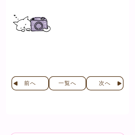
前
へ
一覧へ
次
へ