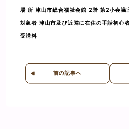
場 所 津山市総合福祉会館 2階 第2小会議
対象者 津山市及び近隣に在住の手話初心
受講料
前
の記事
へ