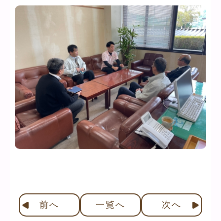
前
へ
一覧へ
次
へ